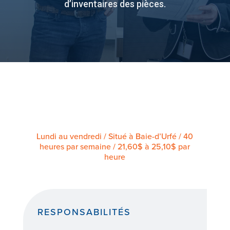
d’inventaires des pièces.
Lundi au vendredi / Situé à Baie-d’Urfé / 40
heures par semaine / 21,60$ à 25,10$ par
heure
RESPONSABILITÉS